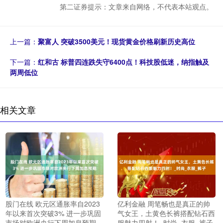
第二证券提示：文章来自网络，不代表本站观点。
上一篇：
聚富人 突破3500美元！现货黄金价格刷新历史高位
下一篇：
红和古 标普四连跌失守6400点！科技股低迷，纳指触及
两周低位
相关文章
股门在线 欧元区通胀率自2023
亿利金融 周笔畅也是真正的帅
年以来首次突破3% 进一步巩固
气女王，土黄色长裤搭配钻石西
市场对欧洲央行下周加息预期
服魅力四射！_时尚_衣服_裤子