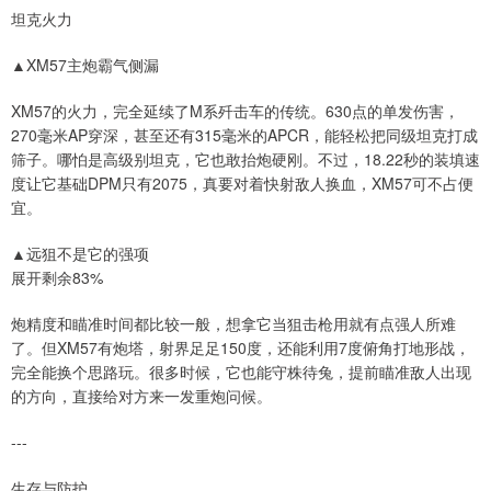
坦克火力
▲XM57主炮霸气侧漏
XM57的火力，完全延续了M系歼击车的传统。630点的单发伤害，
270毫米AP穿深，甚至还有315毫米的APCR，能轻松把同级坦克打成
筛子。哪怕是高级别坦克，它也敢抬炮硬刚。不过，18.22秒的装填速
度让它基础DPM只有2075，真要对着快射敌人换血，XM57可不占便
宜。
▲远狙不是它的强项
展开剩余83%
炮精度和瞄准时间都比较一般，想拿它当狙击枪用就有点强人所难
了。但XM57有炮塔，射界足足150度，还能利用7度俯角打地形战，
完全能换个思路玩。很多时候，它也能守株待兔，提前瞄准敌人出现
的方向，直接给对方来一发重炮问候。
---
生存与防护