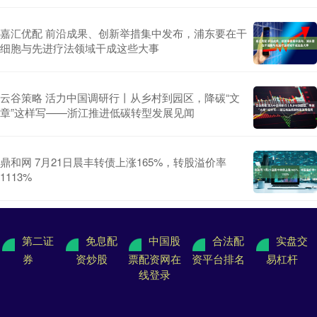
嘉汇优配 前沿成果、创新举措集中发布，浦东要在干
细胞与先进疗法领域干成这些大事
云谷策略 活力中国调研行丨从乡村到园区，降碳“文
章”这样写——浙江推进低碳转型发展见闻
鼎和网 7月21日晨丰转债上涨165%，转股溢价率
1113%
第二证
免息配
中国股
合法配
实盘交
券
资炒股
票配资网在
资平台排名
易杠杆
线登录