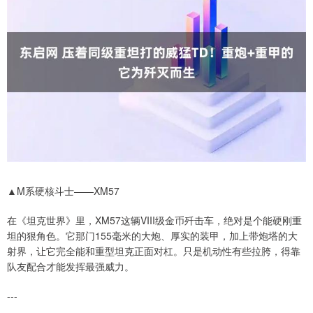
▲M系硬核斗士——XM57
在《坦克世界》里，XM57这辆VIII级金币歼击车，绝对是个能硬刚重
坦的狠角色。它那门155毫米的大炮、厚实的装甲，加上带炮塔的大
射界，让它完全能和重型坦克正面对杠。只是机动性有些拉胯，得靠
队友配合才能发挥最强威力。
---