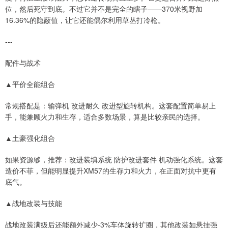
位，然后死守到底。不过它并不是完全的瞎子——370米视野加
16.36%的隐蔽值，让它还能偶尔利用草丛打冷枪。
---
配件与战术
▲平价全能组合
常规搭配是：输弹机 改进耐久 改进型旋转机构。这套配置简单易上
手，能兼顾火力和生存，适合多数场景，算是比较亲民的选择。
▲土豪强化组合
如果资源够，推荐：改进装填系统 防护改进套件 机动强化系统。这套
造价不菲，但能明显提升XM57的生存力和火力，在正面对抗中更有
底气。
▲战地改装与技能
战地改装满级后还能额外减少-3%车体旋转扩圈，其他改装如悬挂强