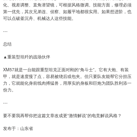
化、视差调整、直角潜望镜，可根据风格微调。技能方面，修理必须
第一优先，其次兄弟连、侦察、如履平地都很实用。如果想进阶，也
可以点破釜沉舟、机械达人这些技能。
---
总结
▲重装型坦歼的战场伙伴
XM57就是一台能跟重型坦克正面对刚的“角斗士”。它有大炮、有装
甲，就是速度慢了点，容易被绕后或包夹。但只要队友能帮它分担压
力，它就能化身前线肉搏猛兽，用厚实的身板和巨炮为团队胜利添一
份力。
---
要不要我再帮你把这篇文章改成更“激情解说”的电竞解说风格？
发布于：山东省