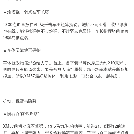
▲炮塔强，弱点在车长塔
1300点血量放在VIII级歼击车里还算挺硬。炮塔小而圆滑，装甲厚度
也在线，能轻松弹掉不少炮弹。不过弱点也显眼，车长指挥塔的舱盖
很容易被点名。
▲车体要靠地形保护
车体就没炮塔那么给力了。首上、首下装甲等效厚度大约210毫米，
侧面更只有63.5毫米。要是被敌人瞄到履带，那下场基本就是断腿加
掉血。所以XM57最好贴掩体、利用地形，再配合队友一起抗伤。
---
机动、视野与隐蔽
▲慢吞吞的“铁疙瘩”
XM57的机动真不算强，13.5马力/吨的功率，前进24、倒退12的速
度，再加上履带阻力，想长途转场简直噩梦。它更适合开局就选好点