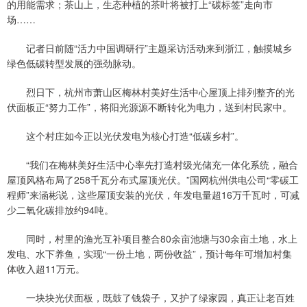
的用能需求；茶山上，生态种植的茶叶将被打上“碳标签”走向市
场……
记者日前随“活力中国调研行”主题采访活动来到浙江，触摸城乡
绿色低碳转型发展的强劲脉动。
烈日下，杭州市萧山区梅林村美好生活中心屋顶上排列整齐的光
伏面板正“努力工作”，将阳光源源不断转化为电力，送到村民家中。
这个村庄如今正以光伏发电为核心打造“低碳乡村”。
“我们在梅林美好生活中心率先打造村级光储充一体化系统，融合
屋顶风格布局了258千瓦分布式屋顶光伏。”国网杭州供电公司“零碳工
程师”来涵彬说，这些屋顶安装的光伏，年发电量超16万千瓦时，可减
少二氧化碳排放约94吨。
同时，村里的渔光互补项目整合80余亩池塘与30余亩土地，水上
发电、水下养鱼，实现“一份土地，两份收益”，预计每年可增加村集
体收入超11万元。
一块块光伏面板，既鼓了钱袋子，又护了绿家园，真正让老百姓