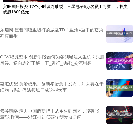
兴旺国际投资 17个小时谈判破裂！三星电子5万名员工将罢工，损失
或超1800亿元
东启网 压着同级重坦打的威猛TD！重炮+重甲的它为
歼灭而生
GGV纪源资本 创新手段如何为各领域注入生机？头脑
风暴、逆向思维了解一下_进行_功能_交流思想
嘉汇优配 前沿成果、创新举措集中发布，浦东要在干
细胞与先进疗法领域干成这些大事
云谷策略 活力中国调研行丨从乡村到园区，降碳“文
章”这样写——浙江推进低碳转型发展见闻