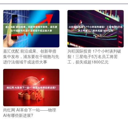
嘉汇优配 前沿成果、创新举措
兴旺国际投资 17个小时谈判破
集中发布，浦东要在干细胞与先
裂！三星电子5万名员工将罢
进疗法领域干成这些大事
工，损失或超1800亿元
尚红网 AI革命下一站——物理
AI有哪些新进展?