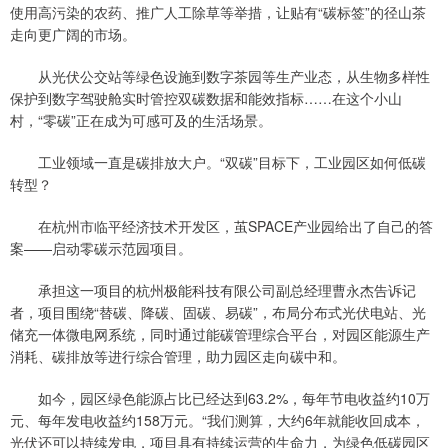
使用高污染的农药、推广人工除草等举措，让贴有“碳标签”的径山茶
走向更广阔的市场。
从光伏公交站等绿色设施到数字茶园等生产业态，从生物多样性
保护到数字驾驶舱实时管控双碳数据和能效指标……在这个小山
村，“零碳”正在成为可感可及的生活场景。
工业领域一直是碳排放大户。“双碳”目标下，工业园区如何低碳
转型？
在杭州市临平经济技术开发区，茧SPACE产业园给出了自己的答
案——启动零碳示范园项目。
承担这一项目的杭州极能科技有限公司副总经理曹永杰告诉记
者，项目围绕“替碳、降碳、固碳、易碳”，布局分布式光伏电站、光
储充一体微电网系统，同时通过能碳管理综合平台，对园区能源生产
消耗、碳排放等进行综合管理，助力园区走向碳中和。
如今，园区绿色能源占比已经达到63.2%，每年节电收益约10万
元、每年发电收益约158万元。“我们测算，大约6年就能收回成本，
光伏还可以持续发电，项目具有持续运营的生命力，为绿色低碳园区