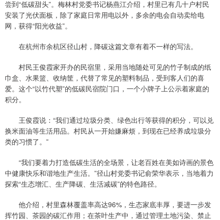
尝到“低碳甜头”。梅林村党委书记杨燕江介绍，村里已有几十户村民
安装了光伏面板，除了家庭日常用电以外，多余的电会自动卖给电
网，获得“阳光收益”。
在杭州市余杭区径山村，降碳这篇文章有着不一样的写法。
村民王俊霞家开办的民宿里，采用当地随处可见的竹子制成的纸
巾盒、水果篮、收纳筐，代替了常见的塑料制品，受到客人们的喜
爱。这个“以竹代塑”的低碳民宿院门口，一个小牌子上公示着家庭的
积分。
王俊霞说：“我们通过垃圾分类、绿色出行等获得的积分，可以兑
换米面油等生活用品。村民从一开始嫌麻烦，到现在已经养成垃圾分
类的习惯了。”
“我们要着力打造低碳生活的全场景，让老百姓在美如诗画的景色
中健康快乐和谐地生产生活。”径山村党委书记俞荣华表示，当地着力
探索“生态增汇、生产降碳、生活减碳”的特色路径。
他介绍，村里森林覆盖率高达96%，生态家底丰厚，要进一步发
挥竹园、茶园的碳汇作用；在茶叶生产中，通过管理土地污染、禁止