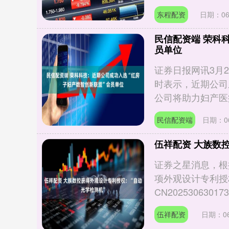
东程配资
日期：06
民信配资端 荣科
员单位
证券日报网讯3月2
时表示，近期公司
公司将助力妇产医疗数
民信配资端
日期：06
伍祥配资 大族数
证券之星消息，根据
项外观设计专利授
CN202530630173..
伍祥配资
日期：06