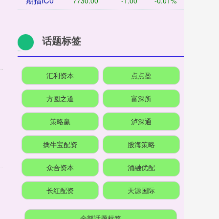
期指IC0
7730.00
-1.00
-0.01%
话题标签
汇利资本
点点盈
方圆之道
富深所
策略赢
泸深通
擒牛宝配资
股海策略
众合资本
涌融优配
长红配资
天源国际
全部话题标签