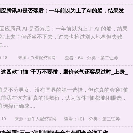
回应腾讯AI是否落后：一年前以为上了AI的船，结果发
应腾讯 AI 是否落后：一年前以为上了 AI 的船，结果
站上去了但还坐不下去，过去也抢过别人地盘但失败
...
查看：
64
分类：
第二证券
-18
来源：兴业配资官网
！这四款“T恤”千万不要碰，廉价老气还容易过时_上身_
恤是不分男女、没有国界的第一选择，但你真的会穿T恤
以前我在这方面真的很敷衍，认为每件T恤都能闭眼选，
选择正确成....
查看：
101
分类：
第二证券
10
来源：新牛人配资官网
委办部署“五一”假期期间安全生产明查暗访工作