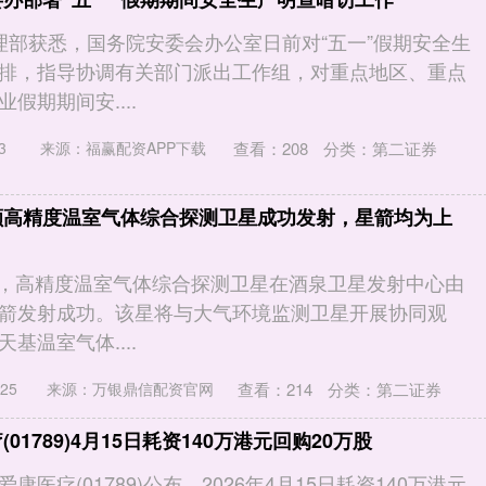
理部获悉，国务院安委会办公室日前对“五一”假期安全生
排，指导协调有关部门派出工作组，对重点地区、重点
假期期间安....
查看：
208
分类：
第二证券
3
来源：福赢配资APP下载
颗高精度温室气体综合探测卫星成功发射，星箭均为上
10分，高精度温室气体综合探测卫星在酒泉卫星发射中心由
箭发射成功。该星将与大气环境监测卫星开展协同观
基温室气体....
查看：
214
分类：
第二证券
25
来源：万银鼎信配资官网
01789)4月15日耗资140万港元回购20万股
康医疗(01789)公布，2026年4月15日耗资140万港元