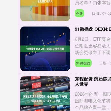
员名单！由张本智和
创界
日期：07-0
91微操盘 OEXN
6月2日，ETF
位附近更容易放大
场会更倾向于下调反
91微操盘
日期：0
东程配资 演员陈
人世界
2026年的五一假
国际咖啡文化节将
个品牌齐聚一堂，三