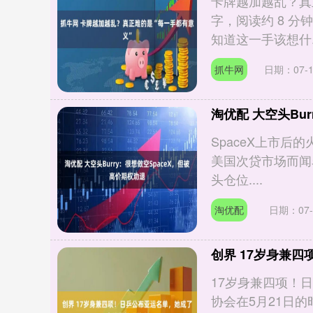
卡牌越加越乱？真正
字，阅读约 8 
知道这一手该想什..
抓牛网
日期：07-1
淘优配 大空头Bu
SpaceX上市后
美国次贷市场而闻名的
头仓位....
淘优配
日期：07-
创界 17岁身兼
17岁身兼四项！
协会在5月21日