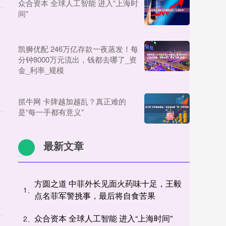
众合资本 全球人工智能 进入“上海时
间”
凯狮优配 246万亿存款一夜蒸发！每
分钟8000万元流出，钱都去哪了_资
金_利率_规模
抓牛网 卡牌越加越乱？真正难的
是“每一手都有意义”
最新文章
方圆之道 中菲外长见面火药味十足，王毅
1、
点名菲军警挑事，最后将自食苦果
众合资本 全球人工智能 进入“上海时间”
2、