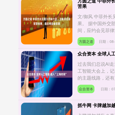
方圆之道 中菲外
苦果
文/御风 中菲外
果。 据中国外交
间，应约会见菲律宾
方圆之道
日期：08-
众合资本 全球人工
过去我们总说AI
工智能大会上，记
的主题线路，还有八
众合资本
日期：07
抓牛网 卡牌越加