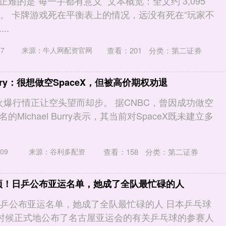
难的是“每一手都有意义” 文本概览：全文约 3,095
分钟。 卡牌游戏死在平衡表上的情况，远没有死在“玩家不
..
查看：
201
分类：
第二证券
7
来源：牛人网配资官网
rry：很想做空SpaceX，但被高价期权劝退
的火爆行情正让空头望而却步。 据CNBC，曾因成功做空
Michael Burry表示，其当前对SpaceX既未建立多
查看：
158
分类：
第二证券
09
来源：谷利多配资
四项！日乒公布亚运名单，她成了全队最忙碌的人
日乒公布亚运名单，她成了全队最忙碌的人 日本乒乓球
的时候正式地公布了名古屋亚运会的有关乒乓球的参赛人