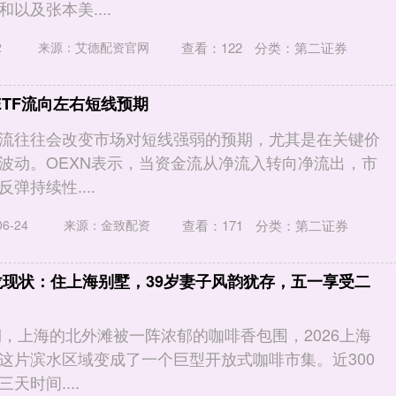
以及张本美....
查看：
122
分类：
第二证券
2
来源：艾德配资官网
:ETF流向左右短线预期
资金流往往会改变市场对短线强弱的预期，尤其是在关键价
波动。OEXN表示，当资金流从净流入转向净流出，市
弹持续性....
查看：
171
分类：
第二证券
6-24
来源：金致配资
龙现状：住上海别墅，39岁妻子风韵犹存，五一享受二
期，上海的北外滩被一阵浓郁的咖啡香包围，2026上海
这片滨水区域变成了一个巨型开放式咖啡市集。近300
天时间....