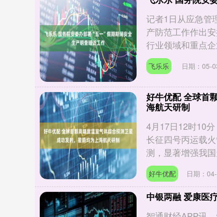
记者1日从应急管
产防范工作作出安
行业领域和重点企业
飞乐乐
日期：05-0
好牛优配 全球首
海航天研制
4月17日12时
长征四号丙运载火
测，显著增强我国天
好牛优配
日期：04-
中银两融 爱康医疗(
智通财经APP讯，爱