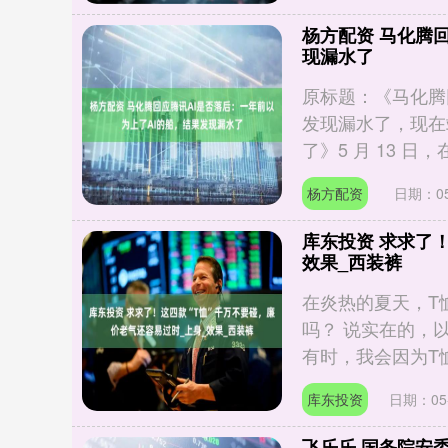
杨方配资 马化腾
现漏水了
原标题：《马化腾回
发现漏水了，现在
了》5 月 13 日，在.
杨方配资
日期：05
库东投资 求求了
效果_西装裤
在炎热的夏天，T
吗？ 说实在的，
有时，我会因为T恤
库东投资
日期：05-
飞乐乐 国务院安