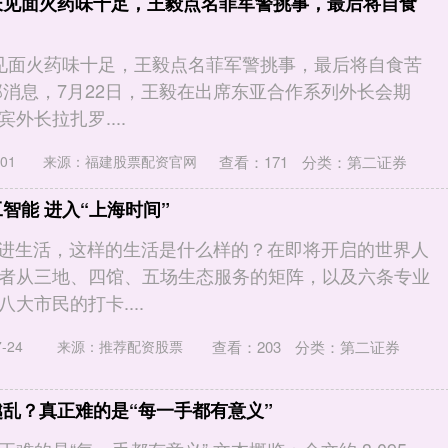
长见面火药味十足，王毅点名菲军警挑事，最后将自食
长见面火药味十足，王毅点名菲军警挑事，最后将自食苦
部消息，7月22日，王毅在出席东亚合作系列外长会期
外长拉扎罗....
查看：
171
分类：
第二证券
01
来源：福建股票配资官网
智能 进入“上海时间”
走进生活，这样的生活是什么样的？在即将开启的世界人
者从三地、四馆、五场生态服务的矩阵，以及六条专业
大市民的打卡....
查看：
203
分类：
第二证券
-24
来源：推荐配资股票
越乱？真正难的是“每一手都有意义”