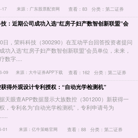
查看：
83
分类：
第二证券
-17
来源：广东股票配资网
科技：近期公司成功入选“红房子妇产数智创新联盟”会
0日，荣科科技（300290）在互动平台回答投资者提问
成功入选“红房子妇产数智创新联盟”会员单位，未来，
字....
查看：
162
分类：
第二证券
-09
来源：大牛证券APP下载
控获得外观设计专利授权：“自动光学检测机”
天眼查APP数据显示大族数控（301200）新获得一
权，专利名为“自动光学检测机”，专利申请号为
...
查看：
88
分类：
第二证券
-01
来源：亿牛策略官网