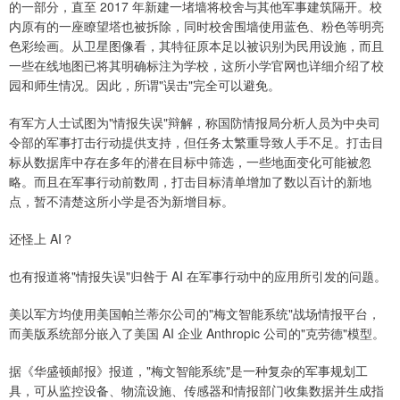
的一部分，直至 2017 年新建一堵墙将校舍与其他军事建筑隔开。校
内原有的一座瞭望塔也被拆除，同时校舍围墙使用蓝色、粉色等明亮
色彩绘画。从卫星图像看，其特征原本足以被识别为民用设施，而且
一些在线地图已将其明确标注为学校，这所小学官网也详细介绍了校
园和师生情况。因此，所谓"误击"完全可以避免。
有军方人士试图为"情报失误"辩解，称国防情报局分析人员为中央司
令部的军事打击行动提供支持，但任务太繁重导致人手不足。打击目
标从数据库中存在多年的潜在目标中筛选，一些地面变化可能被忽
略。而且在军事行动前数周，打击目标清单增加了数以百计的新地
点，暂不清楚这所小学是否为新增目标。
还怪上 AI？
也有报道将"情报失误"归咎于 AI 在军事行动中的应用所引发的问题。
美以军方均使用美国帕兰蒂尔公司的"梅文智能系统"战场情报平台，
而美版系统部分嵌入了美国 AI 企业 Anthropic 公司的"克劳德"模型。
据《华盛顿邮报》报道，"梅文智能系统"是一种复杂的军事规划工
具，可从监控设备、物流设施、传感器和情报部门收集数据并生成指