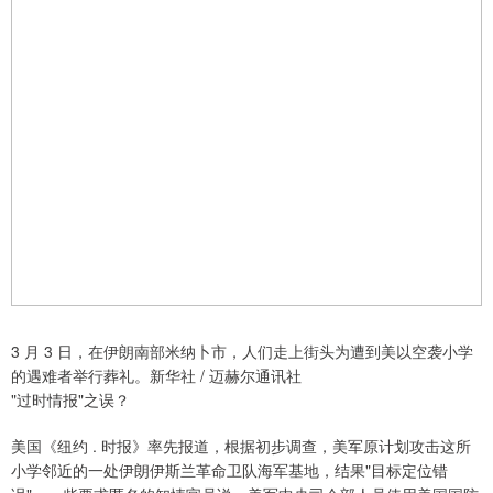
3 月 3 日，在伊朗南部米纳卜市，人们走上街头为遭到美以空袭小学
的遇难者举行葬礼。新华社 / 迈赫尔通讯社
"过时情报"之误？
美国《纽约 . 时报》率先报道，根据初步调查，美军原计划攻击这所
小学邻近的一处伊朗伊斯兰革命卫队海军基地，结果"目标定位错