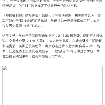
误"。一些要求匿名的知情官员说，美军中央司令部人员使用美国国防
情报局提供的"过时"数据设定了这起袭击的目标坐标。
《华盛顿邮报》随后也援引知情人士的说法报道，初步调查认为，美
军可能由于"情报错误"而将这所小学误认为一座武器库或工厂，或者
仅仅因为导弹"打错"了地方。
这所女子小学位于伊朗南部米纳卜市，2 月 28 日遇袭。伊朗官方媒体
说，空袭造成至少 175 人死亡，大多数为儿童。在袭击引发广泛愤慨
和谴责后，美国总统特朗普一度声称这起袭击是伊朗"自导自演"。然
而，社交媒体上流传的视频显示，一枚"战斧"导弹击中这所学校，而
在当前伊朗战事中，仅美军使用该型导弹。