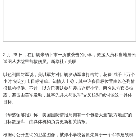
2 月 28 日，在伊朗米纳卜市一所被袭击的小学，救援人员和当地居民
试图从废墟里营救伤员。新华社 / 美联
以色列国防军说，美以军方对伊朗发动军事打击前，花费"成千上万个
小时"制定打击目标清单。知情人士称，其中许多目标位置由以色列情
报机构提供。不过，以方已否认参与袭击这所小学。两名以方官员披
露，袭击由美军发动，且事先并未与以军"交叉核对"或讨论这一具体
目标。
《华盛顿邮报》称，美国国防情报局拥有一个包括大量"敌方地点"的
目标数据库，由具体机构负责更新相关情报。
根据可公开查询的卫星图像，被炸小学校舍原先属于一个军事建筑群