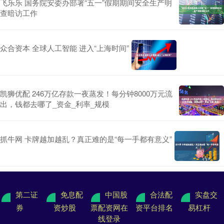
飞乐乐 国务院安委办部署“五一”假期期间安全生产明
查暗访工作
众合资本 全球人工智能 进入“上海时间”
凯狮优配 246万亿存款一夜蒸发！每分钟8000万元流
出，钱都去哪了_资金_利率_规模
抓牛网 卡牌越加越乱？真正难的是“每一手都有意义”
第二证
免息配
中国股
合法配
实盘交
券
资炒股
票配资网在
资平台排名
易杠杆
线登录