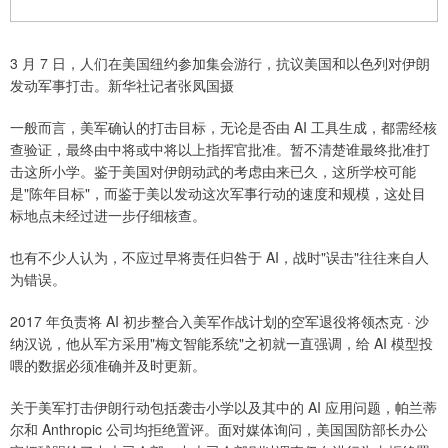
3 月 7 日，人们在美国纽约参加集会游行，抗议美国和以色列对伊朗
发动军事打击。新华社记者张凤国摄
一般而言，美军确认的打击目标，无论是否由 AI 工具生成，都需经核
查验证，最终由中将或中将以上指挥官批准。暂不清楚谁最终批准打
击这所小学。鉴于美国对伊朗动武的考虑由来已久，这所学校可能
是"陈年目标"，而鉴于美以发动这次军事行动的速度和规模，这处目
标地点未经过进一步仔细核查。
也有不少人认为，不应过早将责任归咎于 AI，战时"误击"往往来自人
为错误。
2017 年负责将 AI 初步整合入美军作战计划的空军退役将领杰克 · 沙
纳汉说，他从军方采用"梅文智能系统"之初就一直强调，给 AI 模型投
喂的数据必须准确并及时更新。
关于美军打击伊朗行动包括袭击小学以及其中的 AI 应用问题，帕兰蒂
尔和 Anthropic 公司均拒绝置评。面对媒体询问，美国国防部长办公