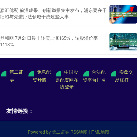
嘉汇优配 前沿成果、创新举措集中发布，浦东要在干
细胞与先进疗法领域干成这些大事
鼎和网 7月21日晨丰转债上涨165%，转股溢价率
1113%
第二证
免息配
中国股
合法配
实盘交
券
资炒股
票配资网在
资平台排名
易杠杆
线登录
友情链接：
Powered by
第二证券
RSS地图
HTML地图