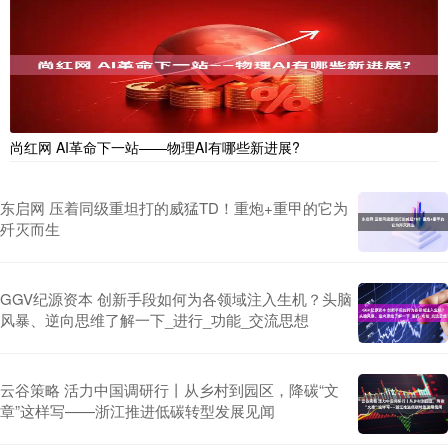
尚红网 AI革命下一站——物理AI有哪些新进展?
东启网 压着同级重坦打的威猛TD！重炮+重甲的它为
歼灭而生
GGV纪源资本 创新手段如何为各领域注入生机？头脑
风暴、逆向思维了解一下_进行_功能_交流思想
云谷策略 活力中国调研行丨从乡村到园区，降碳“文
章”这样写——浙江推进低碳转型发展见闻