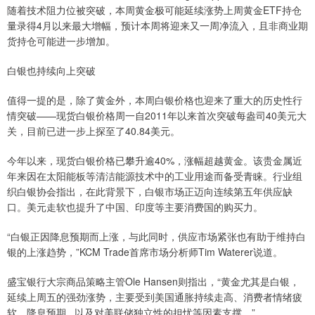
随着技术阻力位被突破，本周黄金极可能延续涨势上周黄金ETF持仓
量录得4月以来最大增幅，预计本周将迎来又一周净流入，且非商业期
货持仓可能进一步增加。
白银也持续向上突破
值得一提的是，除了黄金外，本周白银价格也迎来了重大的历史性行
情突破——现货白银价格周一自2011年以来首次突破每盎司40美元大
关，目前已进一步上探至了40.84美元。
今年以来，现货白银价格已攀升逾40%，涨幅超越黄金。该贵金属近
年来因在太阳能板等清洁能源技术中的工业用途而备受青睐。行业组
织白银协会指出，在此背景下，白银市场正迈向连续第五年供应缺
口。美元走软也提升了中国、印度等主要消费国的购买力。
“白银正因降息预期而上涨，与此同时，供应市场紧张也有助于维持白
银的上涨趋势，”KCM Trade首席市场分析师Tim Waterer说道。
盛宝银行大宗商品策略主管Ole Hansen则指出，“黄金尤其是白银，
延续上周五的强劲涨势，主要受到美国通胀持续走高、消费者情绪疲
软、降息预期...以及对美联储独立性的担忧等因素支撑。”