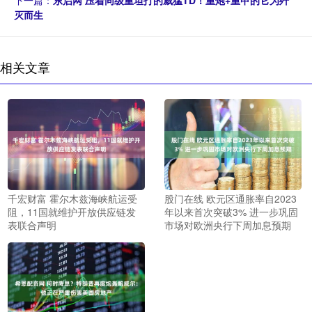
灭而生
相关文章
千宏财富 霍尔木兹海峡航运受
股门在线 欧元区通胀率自2023
阻，11国就维护开放供应链发
年以来首次突破3% 进一步巩固
表联合声明
市场对欧洲央行下周加息预期