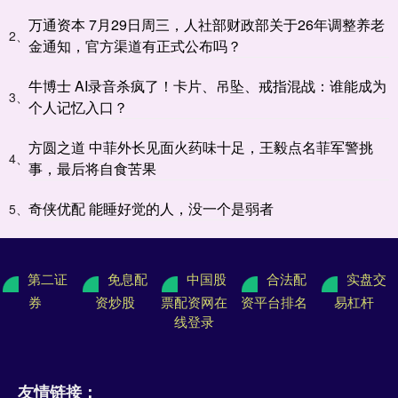
万通资本 7月29日周三，人社部财政部关于26年调整养老
2、
金通知，官方渠道有正式公布吗？
牛博士 AI录音杀疯了！卡片、吊坠、戒指混战：谁能成为
3、
个人记忆入口？
方圆之道 中菲外长见面火药味十足，王毅点名菲军警挑
4、
事，最后将自食苦果
奇侠优配 能睡好觉的人，没一个是弱者
5、
第二证
免息配
中国股
合法配
实盘交
券
资炒股
票配资网在
资平台排名
易杠杆
线登录
友情链接：