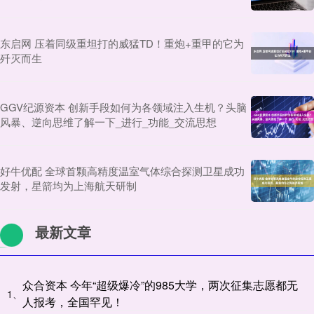
东启网 压着同级重坦打的威猛TD！重炮+重甲的它为
歼灭而生
GGV纪源资本 创新手段如何为各领域注入生机？头脑
风暴、逆向思维了解一下_进行_功能_交流思想
好牛优配 全球首颗高精度温室气体综合探测卫星成功
发射，星箭均为上海航天研制
最新文章
众合资本 今年“超级爆冷”的985大学，两次征集志愿都无
1、
人报考，全国罕见！