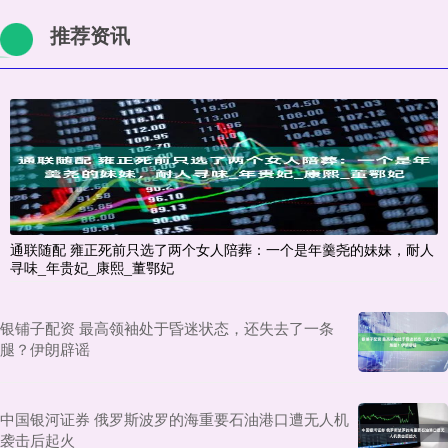
推荐资讯
通联随配 雍正死前只选了两个女人陪葬：一个是年羹尧的妹妹，耐人
寻味_年贵妃_康熙_董鄂妃
银铺子配资 最高领袖处于昏迷状态，还失去了一条
腿？伊朗辟谣
中国银河证券 俄罗斯波罗的海重要石油港口遭无人机
袭击后起火