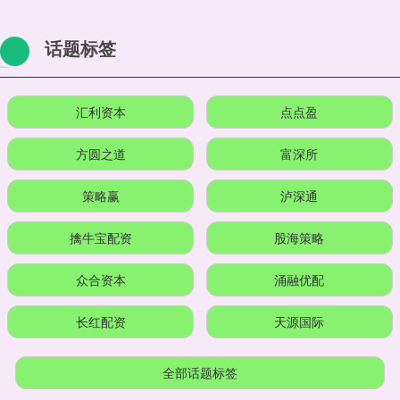
话题标签
汇利资本
点点盈
方圆之道
富深所
策略赢
泸深通
擒牛宝配资
股海策略
众合资本
涌融优配
长红配资
天源国际
全部话题标签