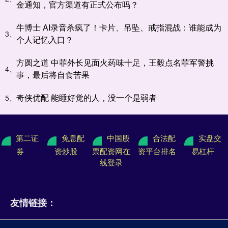
金通知，官方渠道有正式公布吗？
牛博士 AI录音杀疯了！卡片、吊坠、戒指混战：谁能成为
3、
个人记忆入口？
方圆之道 中菲外长见面火药味十足，王毅点名菲军警挑
4、
事，最后将自食苦果
奇侠优配 能睡好觉的人，没一个是弱者
5、
第二证
免息配
中国股
合法配
实盘交
券
资炒股
票配资网在
资平台排名
易杠杆
线登录
友情链接：