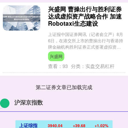
兴盛网 曹操出行与胜利证券
达成虚拟资产战略合作 加速
Robotaxi生态建设
上证报中国证券网讯（记者俞立严）8月
6日，在港交所上市的曹操出行与香港持
牌金融机构胜利证券正式签署虚拟资产
战略合作备忘录。 曹操出行有关人士介
兴盛网
绍，此次合作在出行....
查看：
93
分类：
实盘交易杠杆
第二证券文章已加载完成
沪深京指数
上证综指
3940.04
+39.68
+1.02%