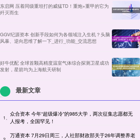
东启网 压着同级重坦打的威猛TD！重炮+重甲的它为
歼灭而生
GGV纪源资本 创新手段如何为各领域注入生机？头脑
风暴、逆向思维了解一下_进行_功能_交流思想
好牛优配 全球首颗高精度温室气体综合探测卫星成功
发射，星箭均为上海航天研制
最新文章
众合资本 今年“超级爆冷”的985大学，两次征集志愿都无
1、
人报考，全国罕见！
万通资本 7月29日周三，人社部财政部关于26年调整养老
2、