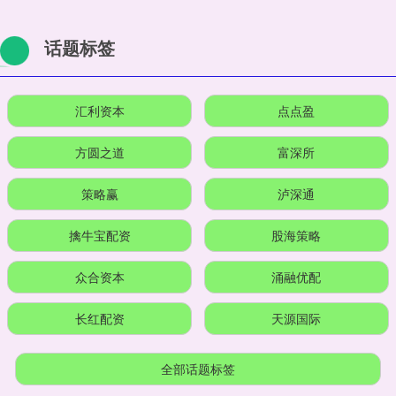
话题标签
汇利资本
点点盈
方圆之道
富深所
策略赢
泸深通
擒牛宝配资
股海策略
众合资本
涌融优配
长红配资
天源国际
全部话题标签