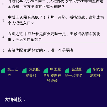
万通资本 7月29日周三，人社部财政部关于26年调整养老
2、
金通知，官方渠道有正式公布吗？
牛博士 AI录音杀疯了！卡片、吊坠、戒指混战：谁能成为
3、
个人记忆入口？
方圆之道 中菲外长见面火药味十足，王毅点名菲军警挑
4、
事，最后将自食苦果
奇侠优配 能睡好觉的人，没一个是弱者
5、
第二证
免息配
中国股
合法配
实盘交
券
资炒股
票配资网在
资平台排名
易杠杆
线登录
友情链接：