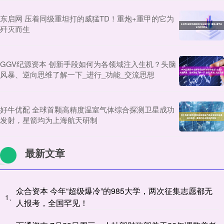
东启网 压着同级重坦打的威猛TD！重炮+重甲的它为
歼灭而生
GGV纪源资本 创新手段如何为各领域注入生机？头脑
风暴、逆向思维了解一下_进行_功能_交流思想
好牛优配 全球首颗高精度温室气体综合探测卫星成功
发射，星箭均为上海航天研制
最新文章
众合资本 今年“超级爆冷”的985大学，两次征集志愿都无
1、
人报考，全国罕见！