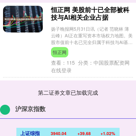
恒正网 美股前十已全部被科
技与AI相关企业占据
扬子晚报网5月31日讯（记者 范晓林 薄
云峰）AI正在重写资本市场权力地图。美
股市值前十名已完全归属于科技与AI基础
设施的巨头们。当地时间5月29日收盘，
恒正网
美光科....
查看：
115
分类：
中国股票配资网
在线登录
第二证券文章已加载完成
沪深京指数
上证综指
3940.04
+39.68
+1.02%