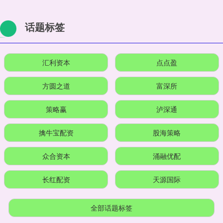
话题标签
汇利资本
点点盈
方圆之道
富深所
策略赢
泸深通
擒牛宝配资
股海策略
众合资本
涌融优配
长红配资
天源国际
全部话题标签