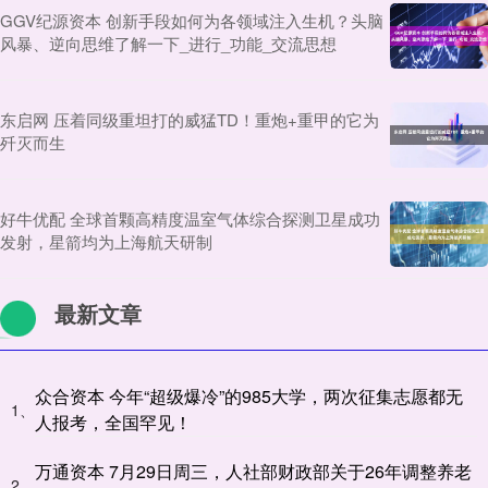
GGV纪源资本 创新手段如何为各领域注入生机？头脑
风暴、逆向思维了解一下_进行_功能_交流思想
东启网 压着同级重坦打的威猛TD！重炮+重甲的它为
歼灭而生
好牛优配 全球首颗高精度温室气体综合探测卫星成功
发射，星箭均为上海航天研制
最新文章
众合资本 今年“超级爆冷”的985大学，两次征集志愿都无
1、
人报考，全国罕见！
万通资本 7月29日周三，人社部财政部关于26年调整养老
2、