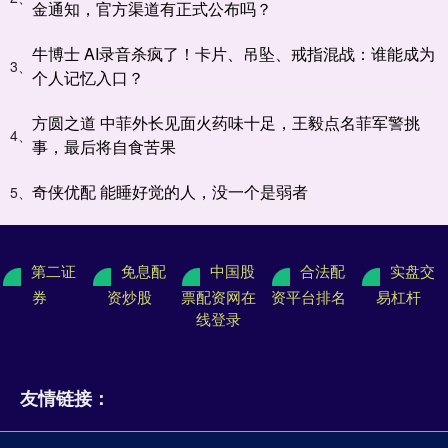
金通知，官方渠道有正式公布吗？
牛博士 AI录音杀疯了！卡片、吊坠、戒指混战：谁能成为
3、
个人记忆入口？
方圆之道 中菲外长见面火药味十足，王毅点名菲军警挑
4、
事，最后将自食苦果
奇侠优配 能睡好觉的人，没一个是弱者
5、
第二证
免息配
中国股
合法配
实盘交
券
资炒股
票配资网在
资平台排名
易杠杆
线登录
友情链接：