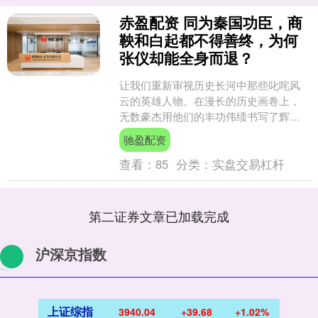
赤盈配资 同为秦国功臣，商
鞅和白起都不得善终，为何
张仪却能全身而退？
让我们重新审视历史长河中那些叱咤风
云的英雄人物。在漫长的历史画卷上，
无数豪杰用他们的丰功伟绩书写了辉煌
篇章，但令人唏嘘的是，真正能够功成
驰盈配资
名就、善始善终者却寥寥无....
查看：
85
分类：
实盘交易杠杆
第二证券文章已加载完成
沪深京指数
上证综指
3940.04
+39.68
+1.02%