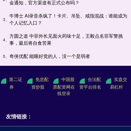
金通知，官方渠道有正式公布吗？
牛博士 AI录音杀疯了！卡片、吊坠、戒指混战：谁能成为
3、
个人记忆入口？
方圆之道 中菲外长见面火药味十足，王毅点名菲军警挑
4、
事，最后将自食苦果
奇侠优配 能睡好觉的人，没一个是弱者
5、
第二证
免息配
中国股
合法配
实盘交
券
资炒股
票配资网在
资平台排名
易杠杆
线登录
友情链接：