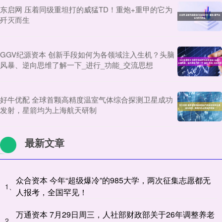
东启网 压着同级重坦打的威猛TD！重炮+重甲的它为
歼灭而生
GGV纪源资本 创新手段如何为各领域注入生机？头脑
风暴、逆向思维了解一下_进行_功能_交流思想
好牛优配 全球首颗高精度温室气体综合探测卫星成功
发射，星箭均为上海航天研制
最新文章
众合资本 今年“超级爆冷”的985大学，两次征集志愿都无
1、
人报考，全国罕见！
万通资本 7月29日周三，人社部财政部关于26年调整养老
2、