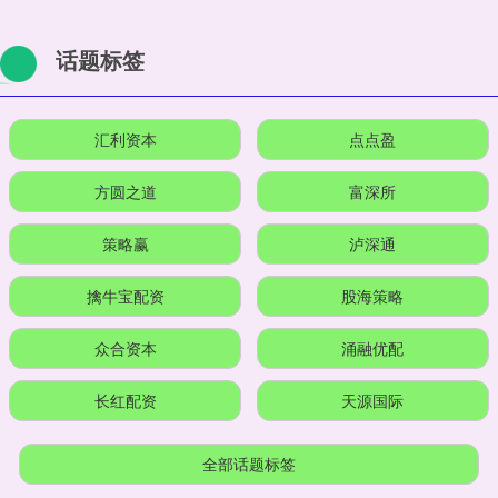
话题标签
汇利资本
点点盈
方圆之道
富深所
策略赢
泸深通
擒牛宝配资
股海策略
众合资本
涌融优配
长红配资
天源国际
全部话题标签