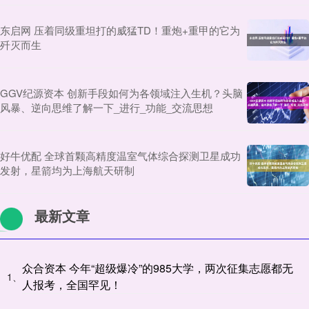
东启网 压着同级重坦打的威猛TD！重炮+重甲的它为
歼灭而生
GGV纪源资本 创新手段如何为各领域注入生机？头脑
风暴、逆向思维了解一下_进行_功能_交流思想
好牛优配 全球首颗高精度温室气体综合探测卫星成功
发射，星箭均为上海航天研制
最新文章
众合资本 今年“超级爆冷”的985大学，两次征集志愿都无
1、
人报考，全国罕见！