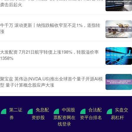
袭击后起火
牛千万 滚动更新丨纳指跌幅收窄至不足1%，道指转
涨
大发配资 7月21日航宇转债上涨198%，转股溢价率
1358%
聚宝盆 英伟达(NVDA.US)推出全球首个量子开源AI模
型 量子计算概念股应声大涨
第二证
免息配
中国股
合法配
实盘交
券
资炒股
票配资网在
资平台排名
易杠杆
线登录