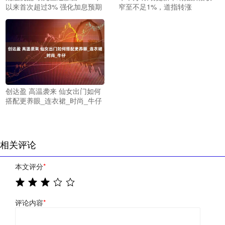
以来首次超过3% 强化加息预期
窄至不足1%，道指转涨
创达盈 高温袭来 仙女出门如何
搭配更养眼_连衣裙_时尚_牛仔
相关评论
本文评分
*
评论内容
*