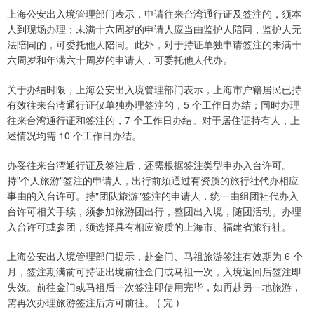
上海公安出入境管理部门表示，申请往来台湾通行证及签注的，须本
人到现场办理；未满十六周岁的申请人应当由监护人陪同，监护人无
法陪同的，可委托他人陪同。此外，对于持证单独申请签注的未满十
六周岁和年满六十周岁的申请人，可委托他人代办。
关于办结时限，上海公安出入境管理部门表示，上海市户籍居民已持
有效往来台湾通行证仅单独办理签注的，5 个工作日办结；同时办理
往来台湾通行证和签注的，7 个工作日办结。对于居住证持有人，上
述情况均需 10 个工作日办结。
办妥往来台湾通行证及签注后，还需根据签注类型申办入台许可。
持"个人旅游"签注的申请人，出行前须通过有资质的旅行社代办相应
事由的入台许可。持"团队旅游"签注的申请人，统一由组团社代办入
台许可相关手续，须参加旅游团出行，整团出入境，随团活动。办理
入台许可或参团，须选择具有相应资质的上海市、福建省旅行社。
上海公安出入境管理部门提示，赴金门、马祖旅游签注有效期为 6 个
月，签注期满前可持证出境前往金门或马祖一次，入境返回后签注即
失效。前往金门或马祖后一次签注即使用完毕，如再赴另一地旅游，
需再次办理旅游签注后方可前往。 ( 完 )