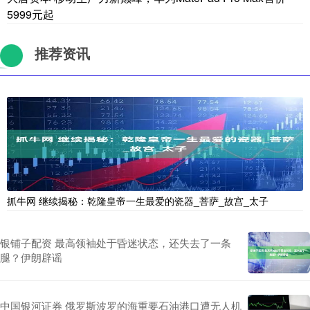
5999元起
推荐资讯
抓牛网 继续揭秘：乾隆皇帝一生最爱的瓷器_菩萨_故宫_太子
银铺子配资 最高领袖处于昏迷状态，还失去了一条
腿？伊朗辟谣
中国银河证券 俄罗斯波罗的海重要石油港口遭无人机