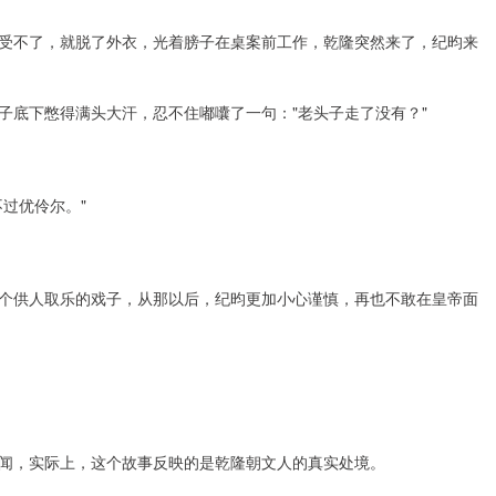
受不了，就脱了外衣，光着膀子在桌案前工作，乾隆突然来了，纪昀来
子底下憋得满头大汗，忍不住嘟囔了一句："老头子走了没有？"
过优伶尔。"
个供人取乐的戏子，从那以后，纪昀更加小心谨慎，再也不敢在皇帝面
闻，实际上，这个故事反映的是乾隆朝文人的真实处境。