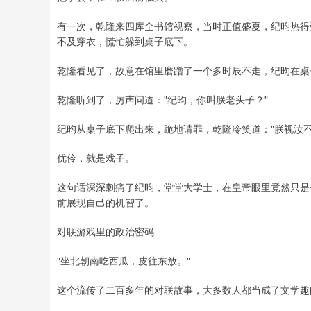
有一次，乾隆来四库全书馆视察，当时正值盛夏，纪昀热得
不及穿衣，慌忙躲到桌子底下。
乾隆看见了，故意在馆里磨蹭了一个多时辰不走，纪昀在桌
乾隆听到了，厉声问道："纪昀，你叫朕老头子？"
纪昀从桌子底下爬出来，跪地请罪，乾隆冷笑道："朕视汝不
优伶，就是戏子。
这句话深深刺痛了纪昀，堂堂大学士，在皇帝眼里竟然只是
前展现自己的机智了。
对联游戏里的政治密码
"坐北朝南吃西瓜，皮往东放。"
这个流传了二百多年的对联故事，大多数人都当成了文学趣