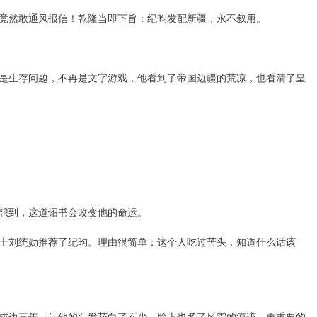
竟然敢通风报信！乾隆当即下旨：纪昀发配新疆，永不叙用。
是生存问题，不再是文字游戏，他看到了帝国边疆的荒凉，也看清了皇
想到，这道诏书会改变他的命运。
士刘统勋推荐了纪昀。理由很简单：这个人吃过苦头，知道什么话该
戍边三年，让他的头发花白了不少，脸上也多了风霜的痕迹，更重要的