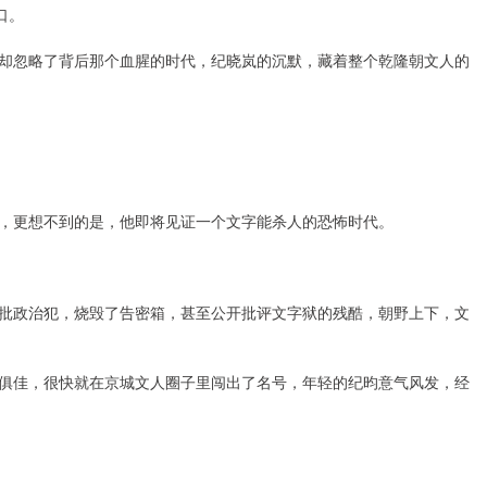
口。
却忽略了背后那个血腥的时代，纪晓岚的沉默，藏着整个乾隆朝文人的
，更想不到的是，他即将见证一个文字能杀人的恐怖时代。
批政治犯，烧毁了告密箱，甚至公开批评文字狱的残酷，朝野上下，文
俱佳，很快就在京城文人圈子里闯出了名号，年轻的纪昀意气风发，经