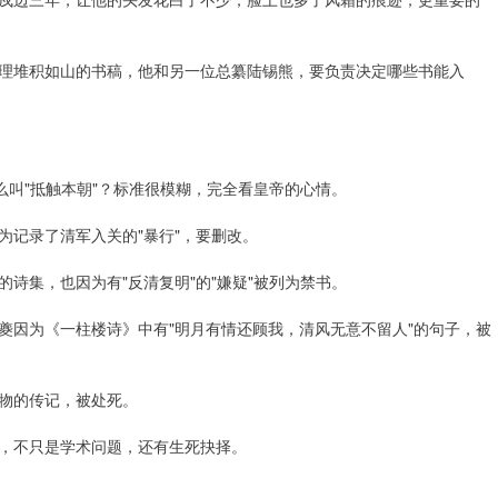
理堆积如山的书稿，他和另一位总纂陆锡熊，要负责决定哪些书能入
么叫"抵触本朝"？标准很模糊，完全看皇帝的心情。
为记录了清军入关的"暴行"，要删改。
诗集，也因为有"反清复明"的"嫌疑"被列为禁书。
夔因为《一柱楼诗》中有"明月有情还顾我，清风无意不留人"的句子，被
物的传记，被处死。
，不只是学术问题，还有生死抉择。