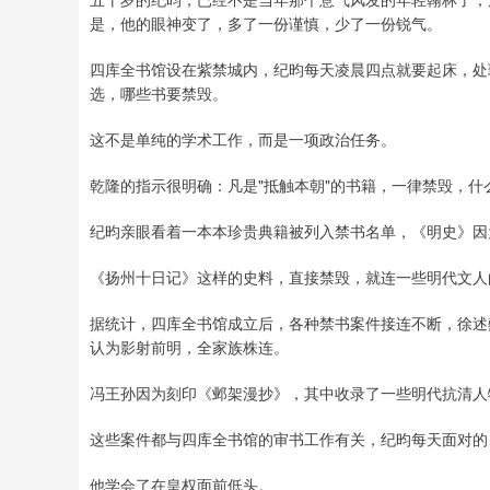
是，他的眼神变了，多了一份谨慎，少了一份锐气。
四库全书馆设在紫禁城内，纪昀每天凌晨四点就要起床，处
选，哪些书要禁毁。
这不是单纯的学术工作，而是一项政治任务。
乾隆的指示很明确：凡是"抵触本朝"的书籍，一律禁毁，什
纪昀亲眼看着一本本珍贵典籍被列入禁书名单，《明史》因
《扬州十日记》这样的史料，直接禁毁，就连一些明代文人的
据统计，四库全书馆成立后，各种禁书案件接连不断，徐述
认为影射前明，全家族株连。
冯王孙因为刻印《邺架漫抄》，其中收录了一些明代抗清人
这些案件都与四库全书馆的审书工作有关，纪昀每天面对的
他学会了在皇权面前低头。