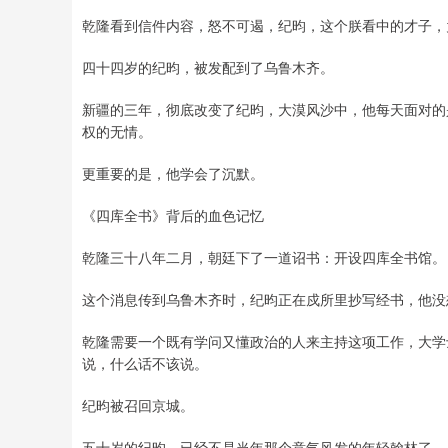
乾隆看到信件内容，怒不可遏，纪昀，这个朕看中的才子，
四十四岁的纪昀，被发配到了乌鲁木齐。
新疆的三年，彻底改变了纪昀，大漠风沙中，他每天面对的
权的无情。
更重要的是，他学会了沉默。
《四库全书》背后的血色记忆
乾隆三十八年二月，朝廷下了一道诏书：开设四库全书馆。
这个消息传到乌鲁木齐时，纪昀正在戍所里抄写经书，他没
乾隆需要一个既有学问又懂政治的人来主持这项工作，大学
说，什么话不该说。
纪昀被召回京城。
五十岁的纪昀，已经不是当年那个意气风发的年轻翰林了，