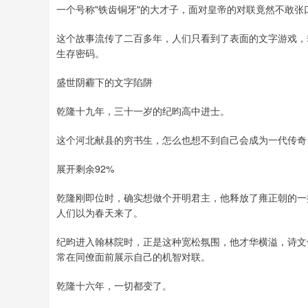
一个号称"铁齿铜牙"的大才子，面对皇帝的对联竟然不敢张
这个故事流传了二百多年，人们只看到了表面的文字游戏，
生存密码。
盛世阴霾下的文字陷阱
乾隆十九年，三十一岁的纪昀高中进士。
这个河北献县的穷书生，怎么也想不到自己会成为一代传奇
展开剩余92%
乾隆刚即位时，确实想做个开明君主，他释放了雍正朝的一
人们以为春天来了。
纪昀进入翰林院时，正是这种宽松氛围，他才华横溢，诗文
常在同僚面前展示自己的机智对联。
乾隆十六年，一切都变了。