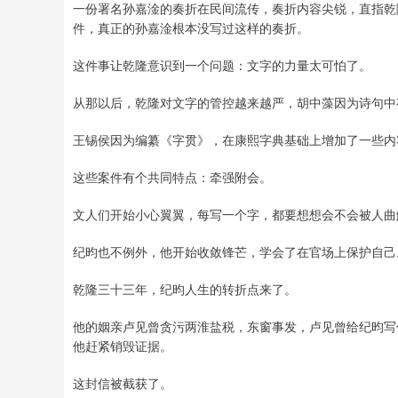
一份署名孙嘉淦的奏折在民间流传，奏折内容尖锐，直指乾
件，真正的孙嘉淦根本没写过这样的奏折。
这件事让乾隆意识到一个问题：文字的力量太可怕了。
从那以后，乾隆对文字的管控越来越严，胡中藻因为诗句中有
王锡侯因为编纂《字贯》，在康熙字典基础上增加了一些内
这些案件有个共同特点：牵强附会。
文人们开始小心翼翼，每写一个字，都要想想会不会被人曲
纪昀也不例外，他开始收敛锋芒，学会了在官场上保护自己
乾隆三十三年，纪昀人生的转折点来了。
他的姻亲卢见曾贪污两淮盐税，东窗事发，卢见曾给纪昀写
他赶紧销毁证据。
这封信被截获了。