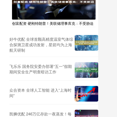
创富配资 硬刚特朗普！美联储理事库克：不受胁迫
好牛优配 全球首颗高精度温室气体综
合探测卫星成功发射，星箭均为上海
航天研制
飞乐乐 国务院安委办部署“五一”假期
期间安全生产明查暗访工作
众合资本 全球人工智能 进入“上海时
间”
凯狮优配 246万亿存款一夜蒸发！每