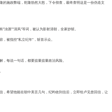
隆的施政弊端，乾隆勃然大怒，下令彻查，最终查明这是一份伪造文
"浊酒""清风"等词，被认为影射清朝，全家抄斩。
容，被指控"私立纪年"，斩首示众。
解，每说一句话，都要掂量掂量政治风险。
。
信，希望他能在朝中美言几句，纪昀收到信后，立即给卢见曾回信，让